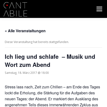
Zum
Inhalt
Menü
springen
START
WIR
YOUTUBE
NEUES
« Alle Veranstaltungen
Diese Veranstaltung hat bereits stattgefunden.
KONTAKT
KONZERT
IMPRESSUM
Ich lieg und schlafe – Musik und
Wort zum Abend
DATENSCHUTZERKLÄRUNG
Samstag, 18. März 2017 @ 18:00
Stress lass nach, Zeit zum Chillen – am Ende des Tages
lockt die Erholung, die Stärkung für die Aufgaben des
neuen Tages: der Abend. Er markiert den Ausklang des
angenehmen Teils dieses immerwährenden Zyklus aus