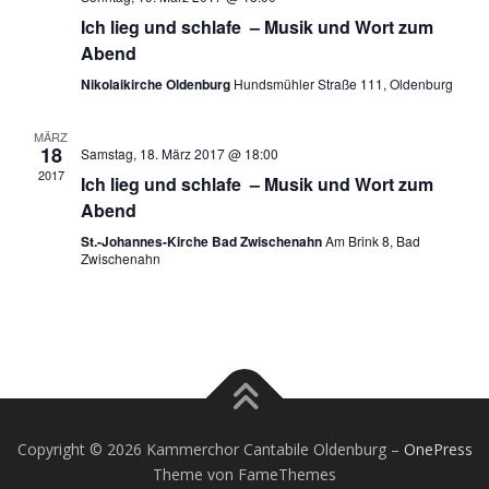
n
Ich lieg und schlafe – Musik und Wort zum
s
Abend
i
Nikolaikirche Oldenburg
Hundsmühler Straße 111, Oldenburg
c
h
MÄRZ
t
18
Samstag, 18. März 2017 @ 18:00
e
2017
Ich lieg und schlafe – Musik und Wort zum
n
Abend
,
St.-Johannes-Kirche Bad Zwischenahn
Am Brink 8, Bad
N
Zwischenahn
a
v
i
g
a
t
Copyright © 2026 Kammerchor Cantabile Oldenburg
–
OnePress
i
Theme von FameThemes
o