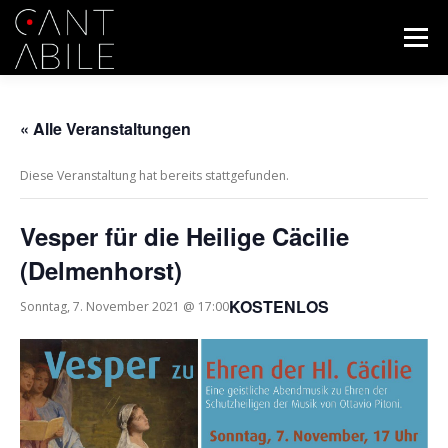
Zum
Inhalt
Menü
springen
START
WIR
YOUTUBE
NEUES
« Alle Veranstaltungen
Diese Veranstaltung hat bereits stattgefunden.
KONTAKT
KONZERT
IMPRESSUM
Vesper für die Heilige Cäcilie
(Delmenhorst)
DATENSCHUTZERKLÄRUNG
KOSTENLOS
Sonntag, 7. November 2021 @ 17:00