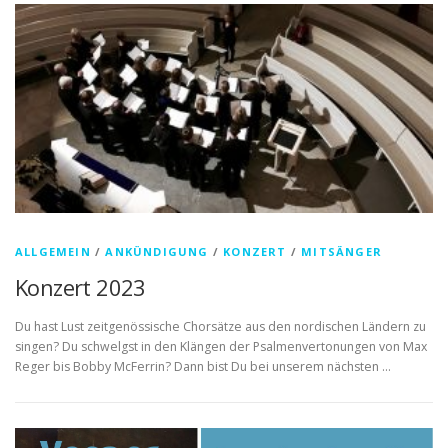
ALLGEMEIN
/
ANKÜNDIGUNG
/
KONZERT
/
MITSÄNGER
Konzert 2023
Du hast Lust zeitgenössische Chorsätze aus den nordischen Ländern zu
singen? Du schwelgst in den Klängen der Psalmenvertonungen von Max
Reger bis Bobby McFerrin? Dann bist Du bei unserem nächsten …