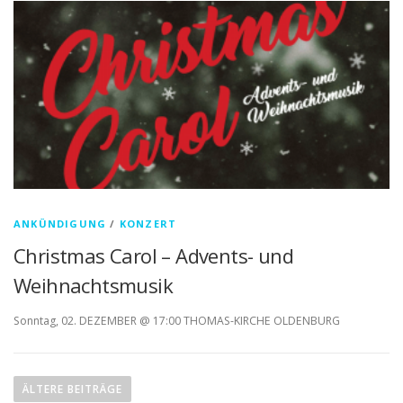
ANKÜNDIGUNG
/
KONZERT
Christmas Carol – Advents- und
Weihnachtsmusik
Sonntag, 02. DEZEMBER @ 17:00 THOMAS-KIRCHE OLDENBURG
B
e
ÄLTERE BEITRÄGE